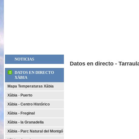
NOTICIAS
Datos en directo - Tarraul
DATOS EN DIRECTO
XÀBIA
Mapa Temperaturas Xàbia
Xàbia
-
Puerto
Xàbia - Centro Histórico
Xàbia - Freginal
Xàbia - la Granadella
Xàbia - Parc Natural del Montgó