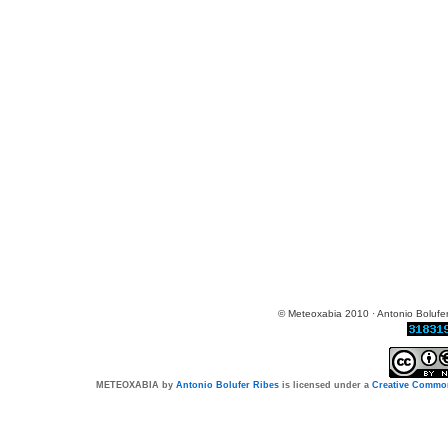
© Meteoxabia 2010 · Antonio Bolufer
METEOXABIA
by
Antonio Bolufer Ribes
is licensed under a
Creative Common