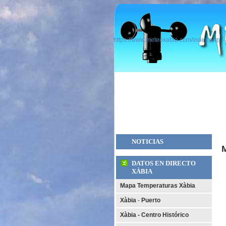
https://www.meteoxabia.com/index.php
NOTICIAS
DATOS EN DIRECTO
XÀBIA
Mapa Temperaturas Xàbia
Xàbia
-
Puerto
Xàbia - Centro Histórico